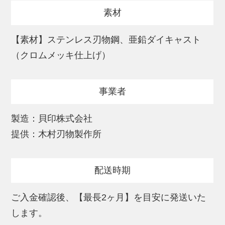
爪きり / グルーミング / ケアツール / グルー
素材
ミング用品 / 関のつめきり / 関のグルーミン
グ / 関のケアツール / まきづめ / 巻き
【素材】ステンレス刃物鋼、亜鉛ダイキャスト
爪
（クロムメッキ仕上げ）
※離島には配送できません
事業者
製造：貝印株式会社
提供：木村刃物製作所
配送時期
ご入金確認後、【最長2ヶ月】を目安に発送いた
します。