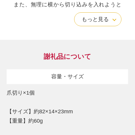
また、無理に横から切り込みを入れようと
すると、爪が割れてしまう恐れがありま
もっと見る
す。
刃の中央が凸形状になっているので巻いた
爪も切り込みやすくなっています。
謝礼品について
巻き爪のケアには凸刃で爪の中心を切り、
直線刃でまっすぐ切り揃える「スクエアカ
容量・サイズ
ット」がおすすめです。
爪切り×1個
株式会社木村刃物製作所：0575－22－1789
【サイズ】約82×14×23mm
刃物の国内出荷額1位 / 日本一の刃物のまち
【重量】約60g
関市 / つめきり / 爪切り / 爪切 / ツメキリ /