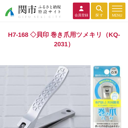
会員登録
探 す
MENU
H7-168 ◇貝印 巻き爪用ツメキリ（KQ-
2031）