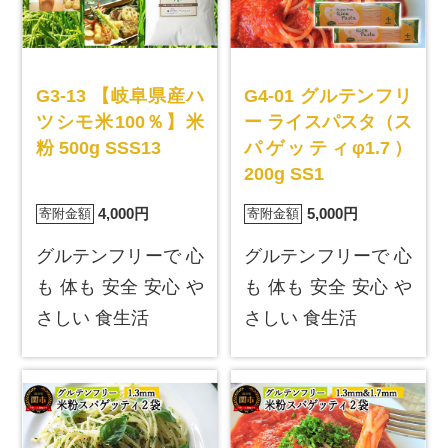
G3-13 【岐阜県産ハ
G4-01 グルテンフリ
ツシモ米100％】米
ー ライスパスタ（ス
粉 500g SSS13
パゲッティφ1.7）
200g SS1
4,000円
5,000円
寄附金額
寄附金額
グルテンフリーで 心
グルテンフリーで 心
も 体も 安全 安心 や
も 体も 安全 安心 や
さしい 食生活
さしい 食生活