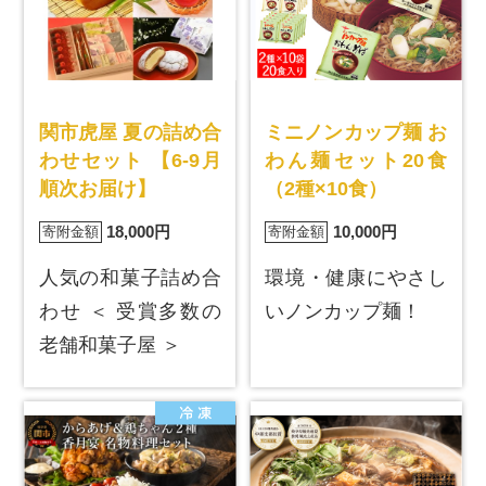
関市虎屋 夏の詰め合
ミニノンカップ麺 お
わせセット 【6-9月
わん麺セット20食
順次お届け】
（2種×10食）
18,000円
10,000円
寄附金額
寄附金額
人気の和菓子詰め合
環境・健康にやさし
わせ ＜ 受賞多数の
いノンカップ麺！
老舗和菓子屋 ＞