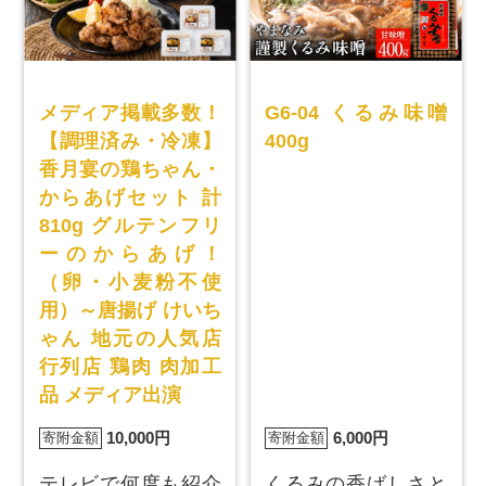
メディア掲載多数！
G6-04 くるみ味噌
【調理済み・冷凍】
400g
香月宴の鶏ちゃん・
からあげセット 計
810g グルテンフリ
ーのからあげ！
（卵・小麦粉不使
用）～唐揚げ けいち
ゃん 地元の人気店
行列店 鶏肉 肉加工
品 メディア出演
10,000円
6,000円
寄附金額
寄附金額
テレビで何度も紹介
くるみの香ばしさと