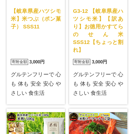
【岐阜県産ハツシモ
G3-12 【岐阜県産ハ
米】米つぶ（ポン菓
ツシモ米】【訳あ
子） SSS11
り】お徳用かすてら
のせん米
SSS12【ちょっと割
れ】
3,000円
3,000円
寄附金額
寄附金額
グルテンフリーで 心
グルテンフリーで 心
も 体も 安全 安心 や
も 体も 安全 安心 や
さしい 食生活
さしい 食生活