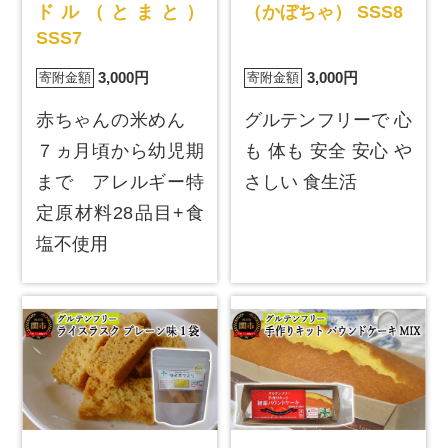
ドル（とまと）
（かぼちゃ） SSS8
SSS7
3,000円
3,000円
寄附金額
寄附金額
赤ちゃんの米めん
グルテンフリーで 心
７ヵ月頃から幼児期
も 体も 安全 安心 や
まで アレルギー特
さしい 食生活
定原材料28品目+食
塩不使用