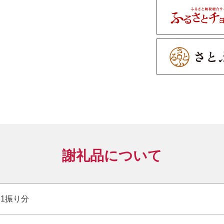
ております。
差し込み研ぎや
とも可能ですが
ことができない
■注意事項■
※日本刀の研
60.0cm～76.
謝礼品について
※刀身を作った
研ぎをしても取
承ください。
×1振り分