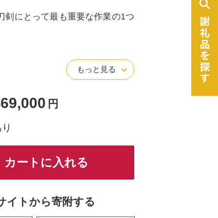
刀剣にとって最も重要な作業の1つ
鍛錬をした刀を美しく仕上げるの
もっと見る
であり、研ぎの仕上がりにより刀
れるといっても過言ではありませ
69,000
円
あり
歴史を持つ関市の職人によって、傷つ
てしまった御刀を美しく復元させ
カートに入れる
。
サイトから寄附する
とって最も良い研ぎ方をご提案し