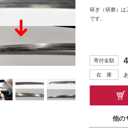
研ぎ（研磨）は
です。
刀匠が折り返し
が研ぎ師の仕事
の出来が左右さ
4
寄付金額
ん。
在 庫
700年以上の
いた御刀や錆び
ていただきます
他の
・弊社では刀に