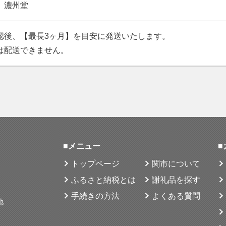
※刀身の表面に
 濃州堂
身の状態により
す。
認後、【最長3ヶ月】を目安に発送いたします。
は配送できません。
寄附のため申し
のでご心配の方
さい。
※修理する御
か、下記住所ま
■メニュー
■
す。
トップページ
関市について
ふるさと納税とは
謝礼品を探す
※発送の場合、
手続きの方法
よくある質問
地
なりますので予