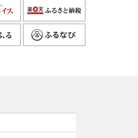
化粧研ぎなどをご指定いただくこ
、刀身の状態によりご希望に沿う
場合もございます。
ぎ（大刀）に対応する刀身長さは
0cmまでとなります。
際にできた傷（鍛え傷/鍛え肌）は
ることはできませんので予めご了