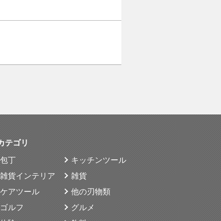
波打ちのような凸凹がある等、刀
別途修理が必要な場合がございま
込み後のキャンセルはできません
は事前に下記連絡先へご相談くだ
刀は弊社までお持ち込みいただく
でお送りいただく必要がございま
カテゴリ
包丁
キッチンツール
雑貨インテリア
雑貨
弊社までの送料はお客様ご負担と
ケアツール
他の刃物類
めご了承ください。
ゴルフ
グルメ