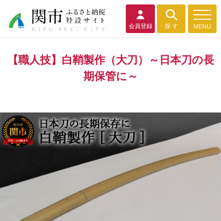
会員登録
探 す
MENU
【職人技】白鞘製作（大刀）～日本刀の長
期保管に～