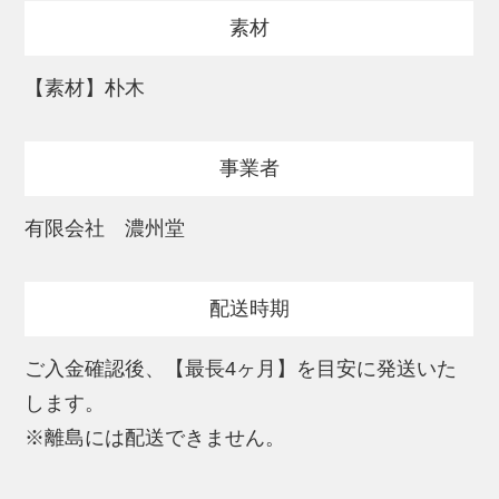
60.0cm～80.0cmまでとなります。
素材
※外装を製作する御刀は弊社までお持ち込
みいただくか、下記住所までお送りいただ
【素材】朴木
く必要がございます。
※発送の場合、弊社までの送料はお客様ご
事業者
負担となりますので予めご了承ください。
※御刀の取扱いには細心の注意を払ってお
有限会社 濃州堂
りますが、作業の関係で多少なりヒケが出
る場合もございます。予めご了承くださ
配送時期
い。
ご入金確認後、【最長4ヶ月】を目安に発送いた
【使用期限】100年以上
します。
※保管状況による。
※離島には配送できません。