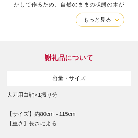
かして作るため、自然のままの状態の木が
呼吸をすることで、鞘の中が刀身にとって
もっと見る
最も良い状態を保つ役割を果しています。
床の間などに飾る場合は拵に入れておくと
見栄えがありますが、長期間の保存を目的
とする場合は白鞘にいれての保管をお勧め
謝礼品について
いたします。
この機会にご自身の大切な御刀に白鞘を作
容量・サイズ
ってみてはいかがでしょうか。
長い伝統を持つ関市の職人が、1本1本丹精
大刀用白鞘×1振り分
込めて製作させていただきます。
【サイズ】約80cm～115cm
■注意事項■
【重さ】長さによる
※白鞘製作（大刀）に対応する刀身長さは