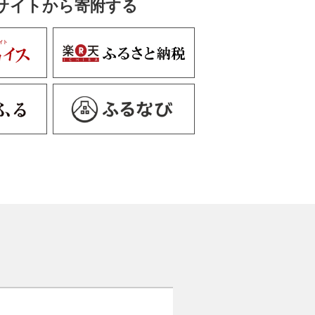
サイトから寄附する
（鉄地）
1牡丹唐草（真鍮古美）
0蝶（真鍮古美）
無地
茶石目
9正絹（ナス紺）
巻
浪織）