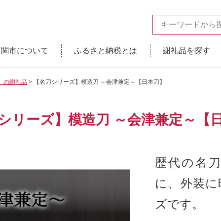
関市について
ふるさと納税とは
謝礼品を探す
】の謝礼品
【名刀シリーズ】模造刀 ～会津兼定～【日本刀】
シリーズ】模造刀 ～会津兼定～【
歴代の名
に、外装に
ズです。