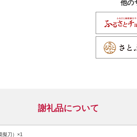
他の
【鍔】T-112蝶
【縁頭】KY-2
【目貫】MY-6
【ハバキ】真鍮
◇鞘
【鞘色】SY-03
◇柄
【柄糸】TS-0
【巻き方】捻り
【鮫色】白
◇付属品
謝礼品について
・正絹下緒（笹
・刀袋
模擬刀）×1