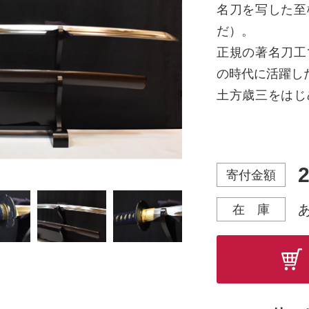
名刀を写した至
だ）。
正規の著名刀工
の時代に活躍し
土方歳三をはじ
ました。
飾るも良し、素
真剣にも見劣り
2
寄付金額
■基本仕様■
在 庫
◇刀身
【長さ】2尺3寸
【刃文】HM-A
【樋】掻き流し
◇金具