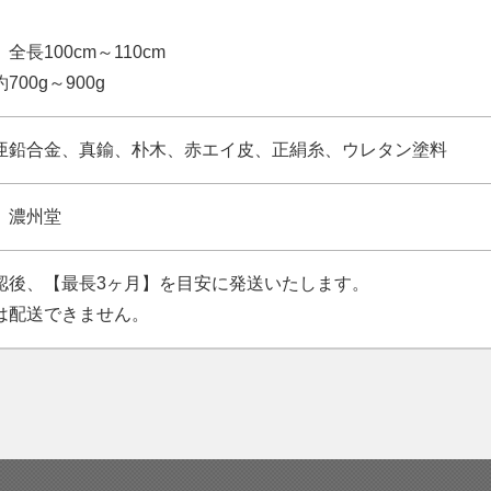
居合刀のカス
で、ご希望の際
全長100cm～110cm
00g～900g
※刀身長さ、各
亜鉛合金、真鍮、朴木、赤エイ皮、正絹糸、ウレタン塗料
【使用期限】5
※居合道に使
 濃州堂
る。
認後、【最長3ヶ月】を目安に発送いたします。
は配送できません。
提供元：有限会