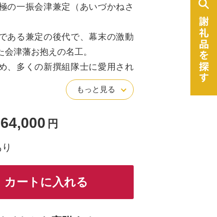
極の一振会津兼定（あいづかねさ
である兼定の後代で、幕末の激動
た会津藩お抱えの名工。
め、多くの新撰組隊士に愛用され
もっと見る
振りにも良し。
しない自慢の居合刀です。
64,000
円
あり
9分
カートに入れる
兼定写し（互の目調）
樋