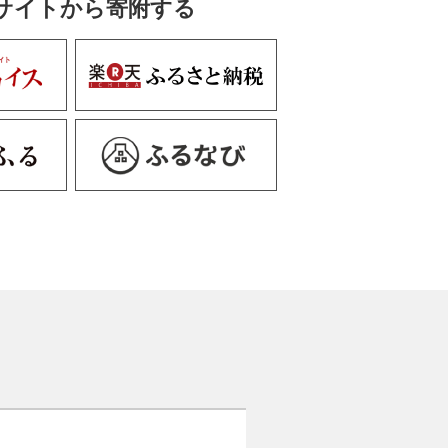
サイトから寄附する
に虎（鉄地）
9籠目（真鍮古美）
0竹に虎（真鍮古美）
（真鍮）
黒石目
2正絹（時代黒）
巻
浪織）