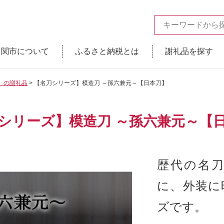
関市について
ふるさと納税とは
謝礼品を探す
】の謝礼品
【名刀シリーズ】模造刀 ～孫六兼元～【日本刀】
シリーズ】模造刀 ～孫六兼元～【
歴代の名
に、外装に
ズです。