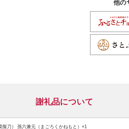
他の
【鍔】T-15竹
【縁頭】KY-4
【目貫】MY-4
【ハバキ】無地
◇鞘
【鞘色】SY-02
◇柄
【柄糸】TS-0
【巻き方】捻り
【鮫色】黒
◇付属品
謝礼品について
・正絹下緒（笹
・刀袋
模擬刀） 孫六兼元（まごろくかねもと）×1