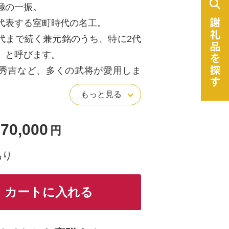
極の一振。
代表する室町時代の名工。
代まで続く兼元銘のうち、特に2代
」と呼びます。
秀吉など、多くの武将が愛用しま
もっと見る
振りにも良し。
しない自慢の居合刀です。
70,000
円
あり
8分
カートに入れる
兼元写し（三本杉）
樋