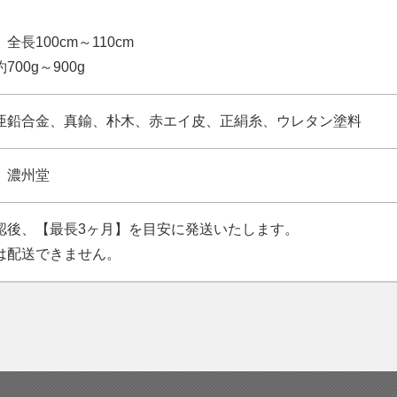
居合刀のカス
で、ご希望の際
全長100cm～110cm
00g～900g
さ、各金具、柄
亜鉛合金、真鍮、朴木、赤エイ皮、正絹糸、ウレタン塗料
【使用期限】5
※居合道に使
 濃州堂
る。
認後、【最長3ヶ月】を目安に発送いたします。
は配送できません。
提供元：有限会