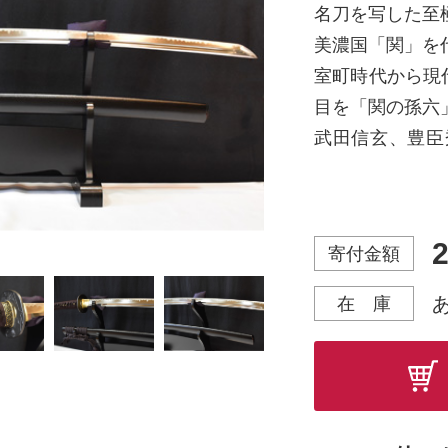
名刀を写した至
美濃国「関」を
室町時代から現
目を「関の孫六
武田信玄、豊臣
した。
飾るも良し、素
真剣にも見劣り
2
寄付金額
■基本仕様■
在 庫
◇刀身
【長さ】2尺3寸
【刃文】HM-B
【樋】掻き流し
◇金具