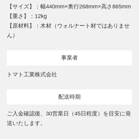
コーティングテクノロジーを使用していま
【サイズ】：幅440mm×奥行268mm×高さ865mm
す。
【重さ】：12kg
耐傷性、耐候性にすぐれ、汚れがつきづら
【原材料】：木材（ウォルナート材ではありませ
いシートになります。マジック、インキ、
ん）
クレヨンなどの耐汚染性に優れま
す
事業者
＜シール＞
全9種類 もえるごみ・もえないゴミ・ペット
トマト工業株式会社
ボトル・鉄くず・プラスチック・一般ご
み・あきびん・あきかん・かんびん
配送時期
どれか1つをお選びいただき備考欄にご記入
ください。
ご入金確認後、30営業日（45日程度）を目安に発
選ばれない場合、一般ゴミ のシールにな
送いたします。
ります。
※離島には配送できません。