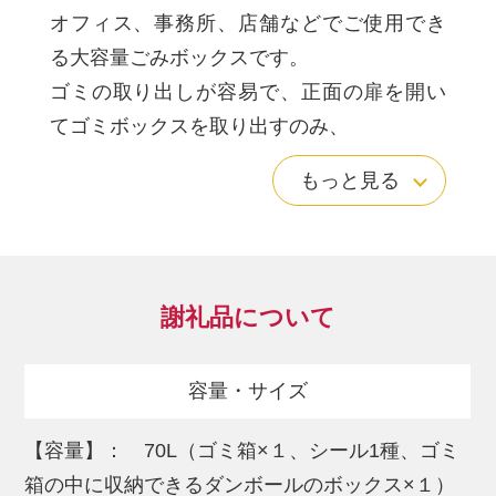
オフィス、事務所、店舗などでご使用でき
る大容量ごみボックスです。
ゴミの取り出しが容易で、正面の扉を開い
てゴミボックスを取り出すのみ、
圧倒的に軽い紙ベースでの台箱があります
もっと見る
ので、取替が容易です。
＜こだわり＞
専用のサーフェイサーデザイナーが実現す
るグレイエルムの高機能シートを使用して
謝礼品について
おり高級感があります。
実際に木材が持つ意匠性を高いレベルで実
容量・サイズ
現した高機能オレフィンシートを使用して
おります。
【容量】： 70L（ゴミ箱×１、シール1種、ゴミ
高機能 フローリングなどに使用されるＥＢ
箱の中に収納できるダンボールのボックス×１）