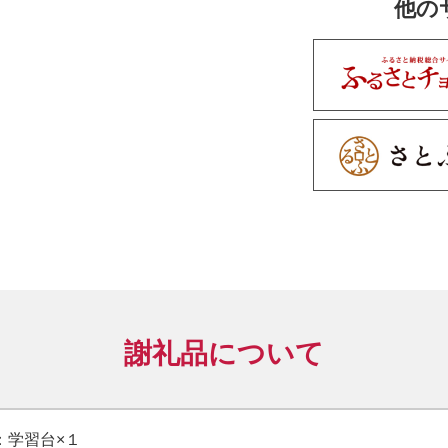
他の
けます。
○素材
商品名に代表さ
レイエルム柄
シート特有の
（DNP社製オ
基材には15m
があります。
防汚機能付き
耐候性が高いポ
謝礼品について
耐殺傷性に優れ
※離島には配送
：学習台×１