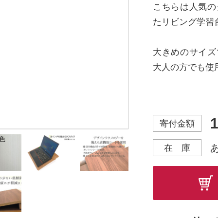
こちらは人気の
たリビング学習
大きめのサイズ
大人の方でも使
姿勢の改善、お
いただけます。
1
寄付金額
疲労の軽減に
ス、在宅ワーク
在 庫
グレイエルムの
らくらく移動で
机、勉強したい