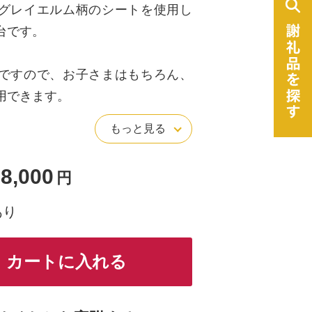
グレイエルム柄のシートを使用し
台です。
ですので、お子さまはもちろん、
用できます。
子さまの学習姿勢の改善にも活用
もっと見る
8,000
円
役立ちますので、長時間のオフィ
にも最適です。
あり
優しい色柄が家具に馴染みます。
カートに入れる
きますので、リビング学習、学習
所でいつでも気軽にご使用いただ