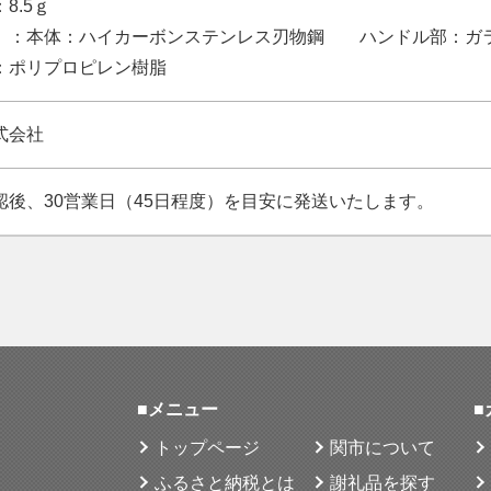
8.5ｇ
】：本体：ハイカーボンステンレス刃物鋼 ハンドル部：
：ポリプロピレン樹脂
式会社
認後、30営業日（45日程度）を目安に発送いたします。
■メニュー
■
トップページ
関市について
ふるさと納税とは
謝礼品を探す