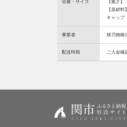
容量・サイズ
【重さ】：
【原材料
キャップ
事業者
林刃物株
配送時期
ご入金確