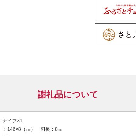
謝礼品について
：ナイフ×1
：146×8（㎜） 刃長：8㎜