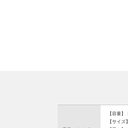
【容量】
【サイズ】