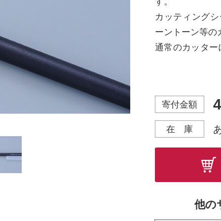
す。
カッティングシ
ーントーン等の
通常のカッター
ためスムーズに
持ち手部分は鉛
握れ、使用感に
4
寄付金額
収納に便利なキ
※替え刃式では
在 庫
他の