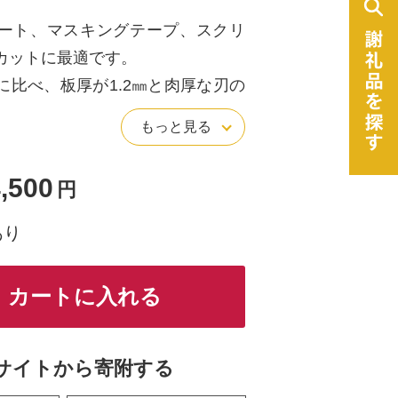
ート、マスキングテープ、スクリ
カットに最適です。
に比べ、板厚が1.2㎜と肉厚な刃の
カットが可能です。
もっと見る
筆等と同等の太さなのでしっかり
優れています。
,500
円
ャップ付きです。
ありません。
あり
カートに入れる
サイトから寄附する