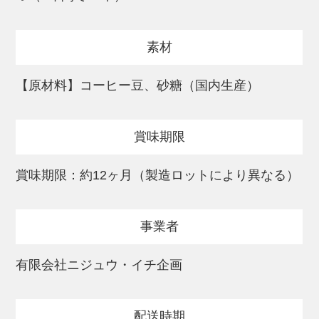
専門店の本格的なカフェオレを、手間なく1
年中楽しんでください。
素材
タンザニア、コロンビア、ケニアの中か
【原材料】コーヒー豆、砂糖（国内生産）
ら、その時もっとも状態の良い豆を選び、
焙煎してブレンドしています。
賞味期限
提供元：カフェ・アダチ
賞味期限：約12ヶ月（製造ロットにより異なる）
事業者
有限会社ニジュウ・イチ企画
配送時期