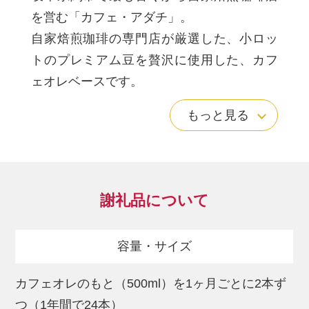
を営む「カフェ・アダチ」。
自家焙煎珈琲の専門店が厳選した、小ロッ
トのプレミアム豆を贅沢に使用した、カフ
ェオレベースです。
もっと見る
まろやかな味わいの微糖タイプ。
4倍の量の牛乳で割るだけで簡単に、味わい
豊かなカフェオレを作ることが出来ます。
夏は冷やした牛乳でアイスカフェオレに。
謝礼品について
冬はマグカップ混ぜて入れ、レンジでホッ
トカフェオレに。
容量・サイズ
1ヶ月に2本ずつ、1年間をかけて合計24本の
カフェオレのもと（500ml）を1ヶ月ごとに2本ず
カフェオレベースをお届けいたします。
つ（1年間で24本）