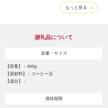
焙煎で酸味を抑え、豊かで広がりのあるふ
もっと見る
くよかな苦味のある味わいにしています。
店頭でも大ファンの多いコーヒー豆です。
酸味の少ない、良質な苦味のある豊かな味
わいのコーヒーをお探しの方は、ぜひお試
謝礼品について
しください。
容量・サイズ
※ご指定無き場合は豆のまま発送致しま
す。挽いた状態をご希望の方はお知らせ下
【容量】：400g
さい。
【原材料】：コーヒー豆
【成分】：
賞味期限