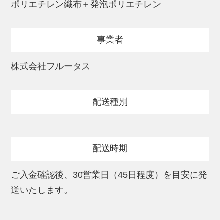
ポリエチレン織布＋発泡ポリエチレン
ご家庭用に、大切な方へのプレゼントに。
ぜひ直接体感ください。
事業者
※画像の買い物カゴは付属しません。
株式会社フルータス
※仕様に若干の変更が加わる場合がござい
ます。
配送種別
※弊社提携物流倉庫からの発送となる場合
がございます。ご了承ください。
配送時期
ご入金確認後、30営業日（45日程度）を目安に発
送いたします。