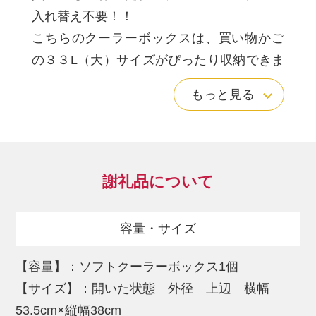
入れ替え不要！！
こちらのクーラーボックスは、買い物かご
の３３L（大）サイズがぴったり収納できま
す。
もっと見る
肩掛け用ベルト、サイドハンドルも内蔵し
てますので、傾けずに持ちあげ、運搬が可
能です。
運動会やピクニックなどにも携帯しやすい
謝礼品について
です。
ソフトボックスなので折りたたんでコンパ
容量・サイズ
クトにまとめられ、夏の時期にはハードク
ーラーボックスのサブとしても、秋や冬の
【容量】：ソフトクーラーボックス1個
時期にはメインボックスとして使用してほ
【サイズ】：開いた状態 外径 上辺 横幅
しい一品です。
53.5cm×縦幅38cm