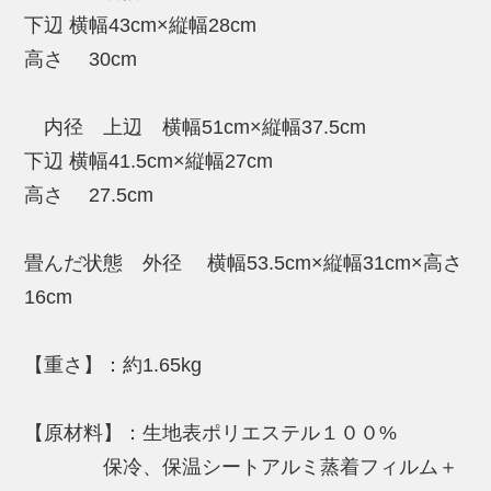
また、高密度ポリエチレンフラットヤーン
下辺 横幅43cm×縦幅28cm
織布と反射断熱性に優れるアルミ蒸着フィ
高さ 30cm
ルム、さらに熱伝導を抑える発泡ポリエチ
レンを積層した保冷保温性と防水性を有す
内径 上辺 横幅51cm×縦幅37.5cm
るラミネートシート２枚×２層を重ね、表地
下辺 横幅41.5cm×縦幅27cm
には塩ビ樹脂を含侵加工を施した耐久性に
高さ 27.5cm
優れたポリエステル頒布防水シートを使
用、５層構造なっております。日本の職人
畳んだ状態 外径 横幅53.5cm×縦幅31cm×高さ
が丁寧に縫製をしたこだわりのクーラーボ
16cm
ックスです。
【重さ】：約1.65kg
初めてのアウトドアにもオススメです！是
非、1つご家庭に!
【原材料】：生地表ポリエステル１００%
保冷、保温シートアルミ蒸着フィルム＋