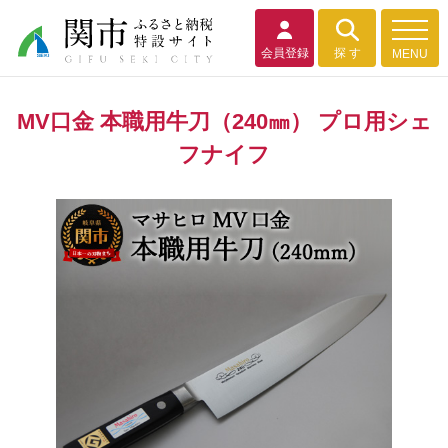
会員登録
探 す
MENU
MV口金 本職用牛刀（240㎜） プロ用シェ
フナイフ