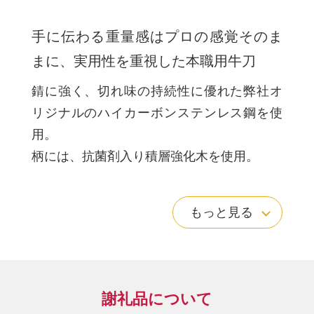
手に伝わる重量感はプロの感覚そのま
まに、実用性を重視した本職用牛刀
錆に強く、切れ味の持続性に優れた弊社オ
リジナルのハイカーボンステンレス鋼を使
用。
柄には、抗菌剤入り積層強化木を使用。
もっと見る
販売元：協同組合岐阜関刃物会館
0575-22-4941
製造元：株式会社マサヒロ
※離島には配送できません。
謝礼品について