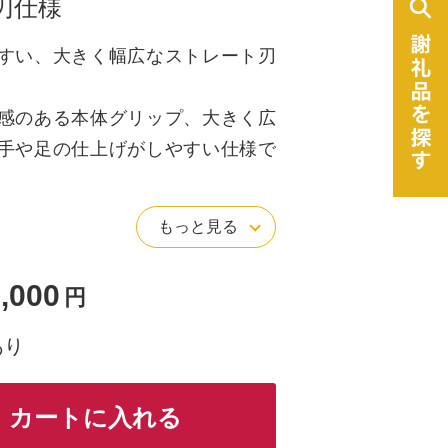
刃仕様
すい、大きく幅広なストレート刃
感のある本体グリップ、大きく広
手や足の仕上げがしやすい仕様で
もっと見る
合岐阜関刃物会館
式会社
,000
円
できません。
あり
カートに入れる