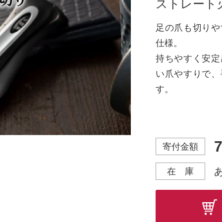
ストレート
足の爪も切りや
仕様。
持ちやすく安定
い爪やすりで、
す。
提供元：協同組
製造元：貝印株
7
寄付金額
※離島には配送
在 庫