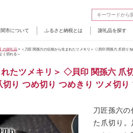
関市について
ふるさと納税とは
謝礼品を探す
】の謝礼品
＜刀匠 関孫六の伝統から生まれたツメキリ＞ ◇貝印 関孫六 爪切り typ
 よく切れる～
たツメキリ＞ ◇貝印 関孫六 爪切り 
爪切り つめ切り つめきり ツメ切り
刀匠孫六の
た爪切り。