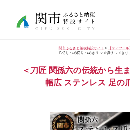
関市ふるさと納税特設サイト
【ケアツール
爪切り つめ切り つめきり ツメ切り ツメきり
＜刀匠 関孫六の伝統から生まれ
幅広 ステンレス 足の