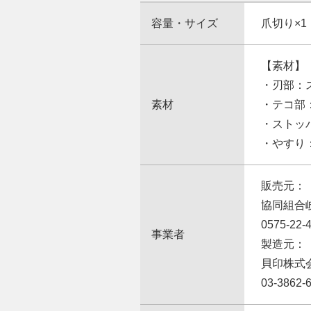
容量・サイズ
爪切り×1
【素材】
・刃部：
素材
・テコ部
・ストッ
・やすり
販売元：
協同組合
0575-22-
事業者
製造元：
貝印株式
03-3862-