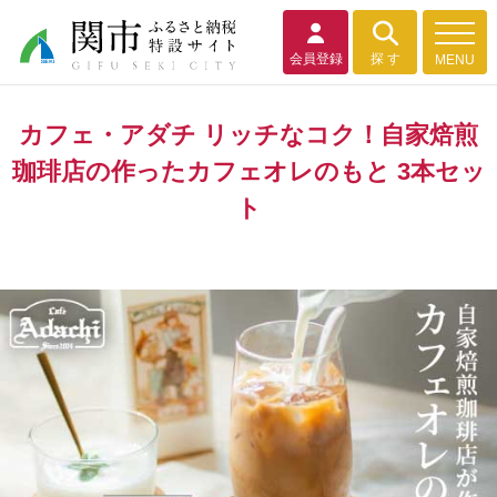
会員登録
探 す
MENU
カフェ・アダチ リッチなコク！自家焙煎
珈琲店の作ったカフェオレのもと 3本セッ
ト