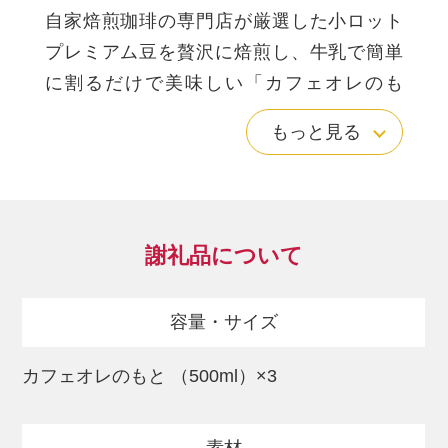
自家焙煎珈琲の専門店が厳選した小ロット
プレミアム豆を贅沢に焙煎し、牛乳で簡単
に割るだけで美味しい「カフェオレのも
と」に仕上げました。
もっと見る
ほんのり甘く、豊かなコクと味わいのある
ほっとするカフェ・オレ。
牛乳でお好みの濃さに割ってみてくださ
謝礼品について
い。
ホットでもアイスでも美味しく飲めます。
容量・サイズ
タンザニア、コロンビア、ケニアの中か
カフェオレのもと （500ml）×3
ら、その時もっとも状態の良い豆を選び、
焙煎してブレンドしています。