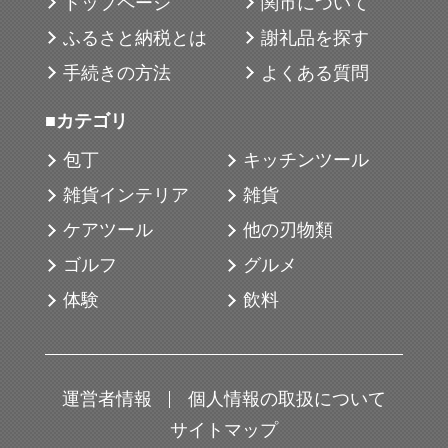
3号ロに該当）
トップページ
関市について
※製造は市外（中国）で行っています。
ふるさと納税とは
謝礼品を探す
※離島には配送できません
手続きの方法
よくある質問
■カテゴリ
包丁
キッチンツール
雑貨インテリア
雑貨
ケアツール
他の刃物類
ゴルフ
グルメ
体験
飲料
運営者情報
個人情報の取扱について
サイトマップ