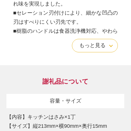
れ味を実現しました。
■セレーション刃付けにより、細かな凹凸の
刃はすべりにくい刃先です。
■樹脂のハンドルは食器洗浄機対応、やわら
かい素材なので固いものを切った時の衝撃
もっと見る
がやわらぎます。
■刃は着脱できるので、きれいに洗えます。
～「SELECT100」とは～
謝礼品について
料理を作ることを通じて、あなたと、あな
たの大切な人の「幸せな時間作り」をお手
容量・サイズ
伝いする貝印株式会社の調理道具ブラン
ド。
【内容】キッチンはさみ×1丁
料理のプロたちが厳しくチェックしたうえ
【サイズ】縦213mm×横90mm×奥行15mm
に考え抜かれたキッチンツールシリーズを