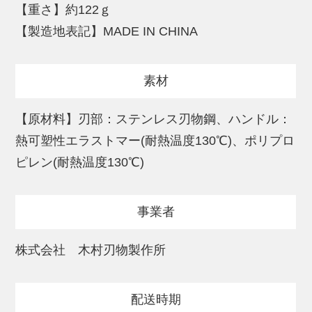
【重さ】約122ｇ
ぜひ手に取ってみてください。
【製造地表記】MADE IN CHINA
「使いやすいから心地よい」
素材
SELECT100の3つの特徴。
(1)手になじむ、快適な使いごこち
【原材料】刃部：ステンレス刃物鋼、ハンドル：
(2)直感的に使い方が分かる、シンプルなつ
熱可塑性エラストマー(耐熱温度130℃)、ポリプロ
くり
ピレン(耐熱温度130℃)
(3)必要最低限の要素で機能を満たす、理に
かなったデザイン
事業者
「日常を丁寧に」
株式会社 木村刃物製作所
過ぎていく時間に、意識や想いを乗せて過
ごす。何気なく過ぎていく日常のワンシー
配送時期
ンが、丁寧な暮らしの一部となる。