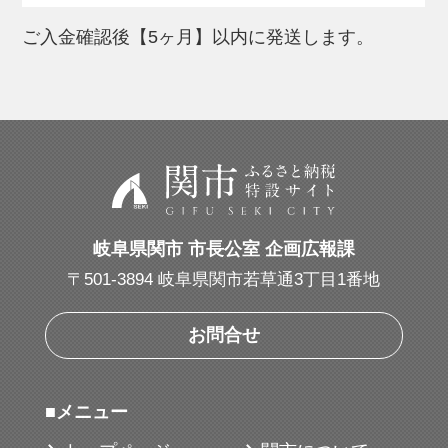
そしてそこから生まれる時間や料理が、あ
ご入金確認後【5ヶ月】以内に発送します。
なたを、大切な人を笑顔にする。それを私
たちは「幸せ」と考えています。
食事の時間は、料理することからすでに始
まっています。
手になじむ調理道具たちが、無限に広がる
幸せをお手伝いします。
そんな基本の調理道具100アイテムを目指し
岐阜県関市 市長公室 企画広報課
て。
〒501-3894 岐阜県関市若草通3丁目1番地
■地場産品に該当する理由
お問合せ
本返礼品は、 市内で企画開発、製品設計、
品質管理等を行うことで、当該製品の価値
■メニュー
の過半が市内で生じている。（告示第5条第