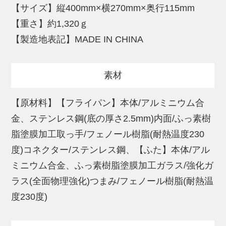
も作れます。
【サイズ】縦400mm×横270mm×奥行115mm
【重さ】約1,320ｇ
■脇雅世さんのこだわりポイント
【製造地表記】MADE IN CHINA
(1)側面への熱伝導率が高い鋼材を使用。側
面の形状を使うと形の良いオムレツができ
素材
る。
(2)フッ素樹脂加工は耐久性に優れた「イク
【原材料】【フライパン】本体/アルミニウム合
リプス」を使用。
金、ステンレス鋼(底の厚さ2.5mm)内面/ふっ素樹
(3)ハンドルは耐熱性なのでオーブン調理が
脂塗膜加工取っ手/フェノール樹脂(耐熱温度230
可能。ハンバーグは焼き色をつけてからオ
度)コネクター/ステンレス鋼、【ふた】本体/アル
ーブンで焼くとプロの仕上がりに。
ミニウム合金、ふっ素樹脂塗膜加工ガラス/強化ガ
(4)ハンドルは短めなのでコンパクトに収納
ラス(全面物理強化)つまみ/フェノール樹脂(耐熱温
できる。流し台での洗浄作業もしやすい。
度230度)
(5)蓋中央は強化ガラスなので、調理中に中
の様子がわかる。