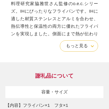
料理研究家脇雅世さん監修のo.e.c.シリー
ズ。IHにぴったりなフライパンです。IHに
適した材質ステンレスとアルミを合わせ、
熱伝導性と保温性の両方に優れたフライパ
ンを実現しました。側面にまで熱が伝わり
やすい底面を均一に加熱できるだけでな
もっと見る
く、側面まで速く熱がまわります。オーブ
ンにも対応耐熱性のハンドルなので、フラ
イパンをそのままオーブンに入れて加熱で
きます。持ちやすいショートハンドル:持ち
謝礼品について
やすく短いハンドルのおかげで、フライパ
ンの重さをあまり感じさせず、調理がしや
容量・サイズ
すくなりました。深さが5.7cmあるので、炒
め物以外にも、煮物、揚げ物そして蒸し物
【内容】フライパン×1 フタ×1