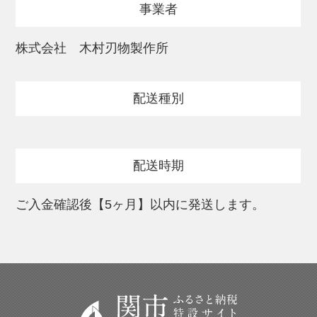
事業者
(6)直径25cm 深さ5.7cm。炒める、揚げる、
煮る、茹でる、焼く、蒸す、オーブン調理
株式会社 木村刃物製作所
と、さまざまな調理が可能。
配送種別
～貝印×料理研究家 脇雅世（わき まさよ）
さんのキッチンブランド「o.e.c（オーイー
シー）」～
配送時期
o.e.c.(ORIENTED ECOLOGY COOKING)
は、地球や自然を思いやったキッチン用品
ご入金確認後【5ヶ月】以内に発送します。
のブランド。
IHクッキングの第一人者として知られる脇
雅世さんと貝印が共同開発し、IH調理器で
「対応」ではなく「ぴったり」な鍋やフラ
イパンを中心に、包丁やキッチンツールと