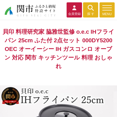
会員登録
探 す
MENU
貝印 料理研究家 脇雅世監修 o.e.c IHフライ
パン 25cm ふた付 2点セット 000DY5200
OEC オーイーシー IH ガスコンロ オーブ
ン 対応 関市 キッチンツール 料理 おしゃ
れ