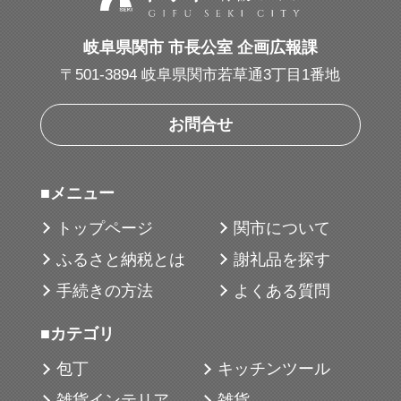
いった日々の食卓で活躍する基本道具を取
り揃えています。
岐阜県関市 市長公室 企画広報課
〒501-3894 岐阜県関市若草通3丁目1番地
o.e.c.は、料理研究家としてガスとIH両方の
熱源を使い続けてきた脇雅世さんの20数年
お問合せ
間の経験と貝印の力で、IHの“ため”に開発さ
れました。
■メニュー
今までとは全く違う使い心地を、ぜひ実感
してください。
トップページ
関市について
ふるさと納税とは
謝礼品を探す
■注意事項
手続きの方法
よくある質問
食洗機非対応です。
■カテゴリ
■地場産品に該当する理由
包丁
キッチンツール
本返礼品は、 市内で企画開発、製品設計、
雑貨インテリア
雑貨