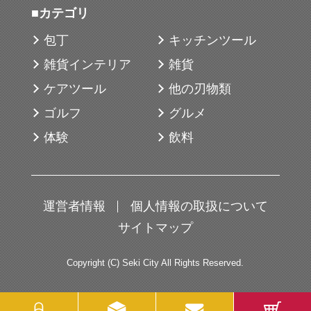
■カテゴリ
の両立を求めるゴルファーに適していま
す。
包丁
キッチンツール
競技志向のラウンドから日常的なプレーま
雑貨インテリア
雑貨
で幅広く使用でき、ショットごとの打感や
ケアツール
他の刃物類
弾道の安定性を重視する方に向いていま
ゴルフ
グルメ
す。
体験
飲料
風の影響を受けやすいシーンでも、安定し
たパフォーマンスを求める場面で活躍しま
す。
運営者情報
個人情報の取扱について
サイトマップ
【関市とのつながり】
当謝礼品を製造している「ブリヂストンス
Copyright (C) Seki City All Rights Reserved.
ポーツ株式会社」は関市の「関工場」でゴ
ルフボールを主に生産しています。