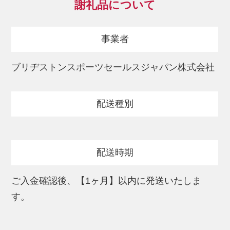
謝礼品について
ドライバーショットでは非常に優れた飛距
離性能を
事業者
発揮します。
アプローチショットでは、リアクティブ
ブリヂストンスポーツセールスジャパン株式会社
iQ・ウレタンカバーとスリップレス・バイ
トコーティングにより、イメージ通りのス
配送種別
ピンコントロールを目指した設計です。
風の影響を考慮したディンプル構造で、安
定した弾道をサポートします。
配送時期
（特徴）
ご入金確認後、【1ヶ月】以内に発送いたしま
・打感：芯を感じる、しっかりとした打感
す。
・ドライバーショット：非常に優れた飛距
離性能