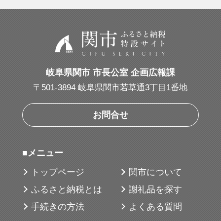
・アプローチショット：イメージ通りに
「寄る」高いスピン性能
・コア：新開発 ST・ハイドロコア
・インナーカバー：新開発 ST・インナーカ
バー
岐阜県関市 市長公室 企画広報課
・アウターカバー：リアクティブiQ・ウレ
〒501-3894 岐阜県関市若草通3丁目1番地
タンカバーの3ピース構造
・コーティング：スリップレス・バイトコ
お問合せ
ーティング
・ディンブル：シームレス330デュアルディ
■メニュー
ンプル
トップページ
関市について
（用途・シーン）
ふるさと納税とは
謝礼品を探す
ドライバーショットでの飛距離性能と、ア
手続きの方法
よくある質問
プローチショットでのスピンコントロール