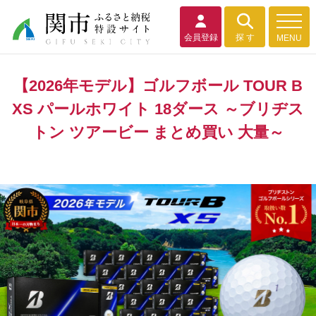
会員登録
探 す
MENU
【2026年モデル】ゴルフボール TOUR B
XS パールホワイト 18ダース ～ブリヂス
トン ツアービー まとめ買い 大量～