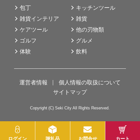
たプレーを意識する場面や、繊細なアプロ
包丁
キッチンツール
ーチを重視するゴルファーに向いていま
雑貨インテリア
雑貨
す。
ケアツール
他の刃物類
競技志向のラウンドから日常的なプレーま
ゴルフ
グルメ
で幅広く使用できます。
体験
飲料
【関市とのつながり】
当謝礼品を製造している「ブリヂストンス
運営者情報
個人情報の取扱について
ポーツ株式会社」は関市の「関工場」でゴ
サイトマップ
ルフボールを主に生産しています。
1991年の操業開始からゴルフボールを生産
Copyright (C) Seki City All Rights Reserved.
しており、現在も続いております。
※ボールに印字されている番号は全てラン
ログイン
謝礼品
お問合せ
カート