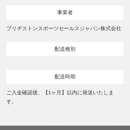
を発揮します。
事業者
アプローチショットでは、リアクティブ
iQ・ウレタンカバーとスリップレス・バイ
ブリヂストンスポーツセールスジャパン株式会社
トコーティングにより、イメージ通りのス
ピンコントロールを目指した設計です。
配送種別
風の影響を考慮したディンプル構造で、安
定した弾道をサポートします。
配送時期
（特徴）
・打感：フェースに吸い付くソフトな打感
ご入金確認後、【1ヶ月】以内に発送いたしま
・ドライバーショット：優れた飛距離性能
す。
・アプローチショット：イメージ通りに
「寄る」非常に高いスピン性能
・コア：新開発 ST・ハイドロコア