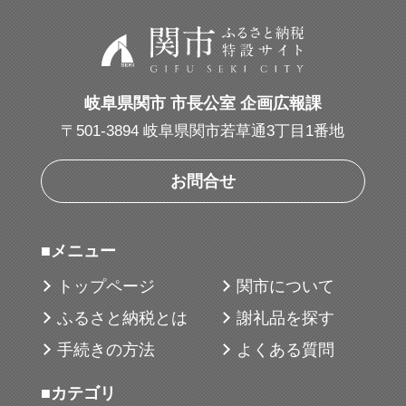
・インナーカバー：新開発 ST・インナーカ
バー
・アウターカバー：リアクティブiQ・ウレ
タンカバーの3ピース構造
岐阜県関市 市長公室 企画広報課
・コーティング：スリップレス・バイトコ
〒501-3894 岐阜県関市若草通3丁目1番地
ーティング
・ディンブル：シームレス330デュアルディ
お問合せ
ンプル
■メニュー
（用途・シーン）
トップページ
関市について
ショット時のやわらかい打感を重視しなが
ら、ドライバーでの飛距離とアプローチで
ふるさと納税とは
謝礼品を探す
のスピンコントロールを求める方に適して
手続きの方法
よくある質問
います。
■カテゴリ
グリーン周りでの距離感やスピンを活かし