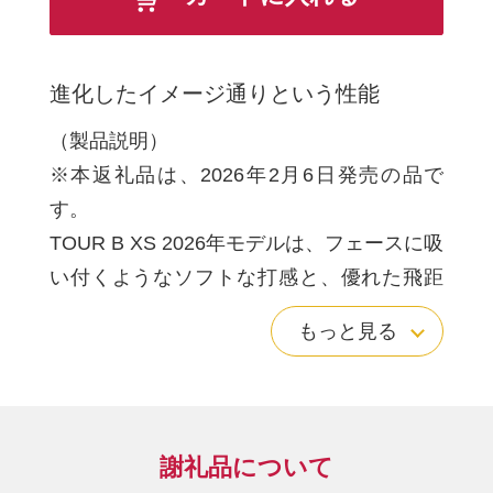
進化したイメージ通りという性能
（製品説明）
※本返礼品は、2026年2月6日発売の品で
す。
TOUR B XS 2026年モデルは、フェースに吸
い付くようなソフトな打感と、優れた飛距
離性能、イメージ通りに「寄る」非常に高
もっと見る
いスピン性能のバランスを追求したゴルフ
ボールです。
新開発のST-ハイドロコアとST・インナーカ
バーを組み合わせた3ピース構造を採用し、
謝礼品について
ドライバーショットでは優れた飛距離性能