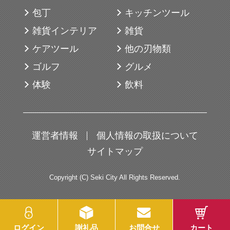
たプレーを意識する場面や、繊細なアプロ
包丁
キッチンツール
ーチを重視するゴルファーに向いていま
雑貨インテリア
雑貨
す。
ケアツール
他の刃物類
競技志向のラウンドから日常的なプレーま
ゴルフ
グルメ
で幅広く使用できます。
体験
飲料
【関市とのつながり】
当謝礼品を製造している「ブリヂストンス
運営者情報
個人情報の取扱について
ポーツ株式会社」は関市の「関工場」でゴ
サイトマップ
ルフボールを主に生産しています。
1991年の操業開始からゴルフボールを生産
Copyright (C) Seki City All Rights Reserved.
しており、現在も続いております。
※ボールに印字されている番号は全てラン
ログイン
謝礼品
お問合せ
カート