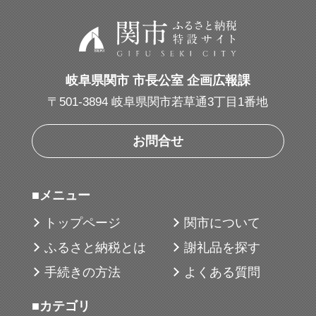
・インナーカバー：新開発 ST・インナーカ
バー
・アウターカバー：リアクティブiQ・ウレ
タンカバーの3ピース構造
岐阜県関市 市長公室 企画広報課
・コーティング：スリップレス・バイトコ
〒501-3894 岐阜県関市若草通3丁目1番地
ーティング
・ディンブル：シームレス330デュアルディ
お問合せ
ンプル
■メニュー
（用途・シーン）
トップページ
関市について
ショット時のやわらかい打感を重視しなが
ら、ドライバーでの飛距離とアプローチで
ふるさと納税とは
謝礼品を探す
のスピンコントロールを求める方に適して
手続きの方法
よくある質問
います。
■カテゴリ
グリーン周りでの距離感やスピンを活かし