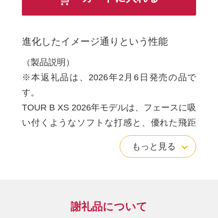
進化したイメージ通りという性能
（製品説明）
※本返礼品は、2026年2月6日発売の品で
す。
TOUR B XS 2026年モデルは、フェースに吸
い付くようなソフトな打感と、優れた飛距
離性能、イメージ通りに「寄る」非常に高
もっと見る
いスピン性能のバランスを追求したゴルフ
ボールです。
新開発のST-ハイドロコアとST・インナーカ
バーを組み合わせた3ピース構造を採用し、
謝礼品について
ドライバーショットでは優れた飛距離性能