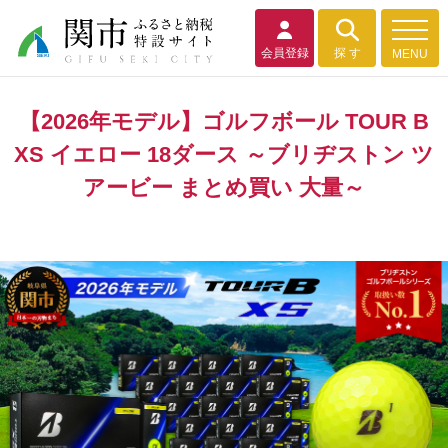
会員登録
探 す
MENU
【2026年モデル】ゴルフボール TOUR B
XS イエロー 18ダース ～ブリヂストン ツ
アービー まとめ買い 大量～