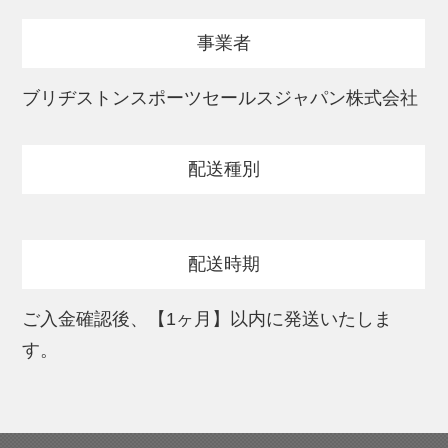
を発揮します。
事業者
アプローチショットでは、リアクティブ
iQ・ウレタンカバーとスリップレス・バイ
ブリヂストンスポーツセールスジャパン株式会社
トコーティングにより、イメージ通りのス
ピンコントロールを目指した設計です。
配送種別
風の影響を考慮したディンプル構造で、安
定した弾道をサポートします。
配送時期
（特徴）
・打感：フェースに吸い付くソフトな打感
ご入金確認後、【1ヶ月】以内に発送いたしま
・ドライバーショット：優れた飛距離性能
す。
・アプローチショット：イメージ通りに
「寄る」非常に高いスピン性能
・コア：新開発 ST・ハイドロコア