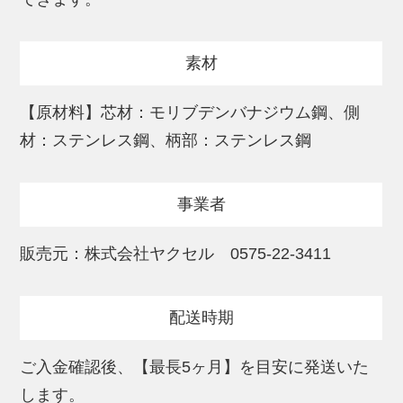
大きく影響することを発見。そこで、食材
との摩擦係数を極限まで低くする特殊コー
素材
ティングを包丁に施しました。
この斬新な試みをデザインとして美しく落
【原材料】芯材：モリブデンバナジウム鋼、側
とし込むため、プロダクト・デザイナー柴
材：ステンレス鋼、柄部：ステンレス鋼
田文江氏に協力を仰ぎ、高い機能性とデザ
イン性を合わせ持つ画期的な包丁が完成し
事業者
ました。
販売元：株式会社ヤクセル 0575-22-3411
配送時期
ご入金確認後、【最長5ヶ月】を目安に発送いた
します。