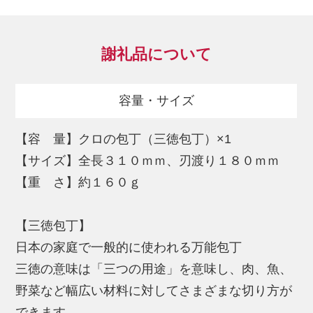
最先端フッ素コートを施した「黒い刃」
と、使い易さを追求した「ステンレス一体
謝礼品について
型デザイン」が特徴の万能包丁です。
これらがもたらすのは、「鋭く滑らかな切
容量・サイズ
れ味」と、「切れ味の持続性」、「使い勝
手の良さ」と「高い衛生機能」、そして、
【容 量】クロの包丁（三徳包丁）×1
食材の「刃離れの良さ」です。包丁に求め
【サイズ】全長３１０ｍｍ、刃渡り１８０ｍｍ
られるあらゆるニーズを、過去にないアプ
【重 さ】約１６０ｇ
ローチで解決しました。
【三徳包丁】
（開発背景）
日本の家庭で一般的に使われる万能包丁
通常、包丁の切れ味は、刃の「薄さ」と
三徳の意味は「三つの用途」を意味し、肉、魚、
「角度」で決まります。
野菜など幅広い材料に対してさまざまな切り方が
しかし我々は「刃の摩擦係数」も切れ味に
できます。