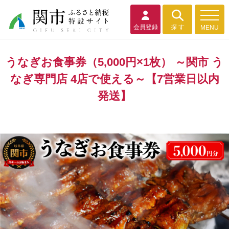
会員登録
探 す
MENU
うなぎお食事券（5,000円×1枚） ～関市 う
なぎ専門店 4店で使える～【7営業日以内
発送】