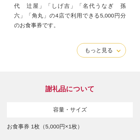
代 辻屋」「しげ吉」「名代うなぎ 孫
六」「角丸」の4店で利用できる5,000円分
のお食事券です。
※1度の食事での使い切りとなります。
もっと見る
※おつりは出ません。
※各店舗、不定休をいただく場合がござい
ます。
また、売り切れ次第営業終了となりますの
謝礼品について
で、事前に店舗へお電話にてご確認のうえ
ご来店くださいませ。
容量・サイズ
原則、期限延長はいたしかねますので有効
期限を確認のうえご利用くださいますよう
お食事券 1枚（5,000円×1枚）
お願いいたします。